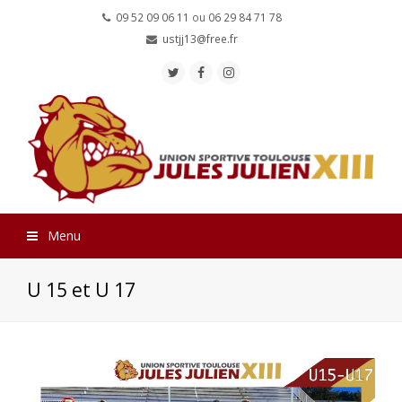
09 52 09 06 11
ou
06 29 84 71 78
ustjj13@free.fr
Twitter
Facebook
Instagram
Menu
U 15 et U 17